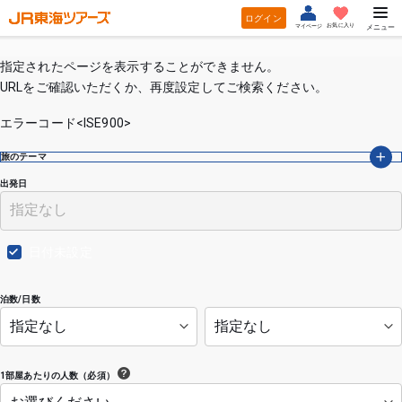
ログイン
お気に入り
マイページ
メニュー
指定されたページを表示することができません。
URLをご確認いただくか、再度設定してご検索ください。
エラーコード<ISE900>
旅のテーマ
出発日
日付未設定
泊数/日数
1部屋あたりの人数（必須）