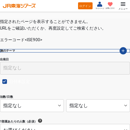
ログイン
お気に入り
マイページ
メニュー
指定されたページを表示することができません。
URLをご確認いただくか、再度設定してご検索ください。
エラーコード<ISE900>
旅のテーマ
出発日
日付未設定
泊数/日数
1部屋あたりの人数（必須）