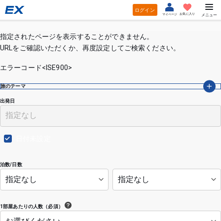
ログイン
お気に入り
マイページ
メニュー
指定されたページを表示することができません。
URLをご確認いただくか、再度設定してご検索ください。
エラーコード<ISE900>
旅のテーマ
出発日
日付未設定
泊数/日数
1部屋あたりの人数（必須）