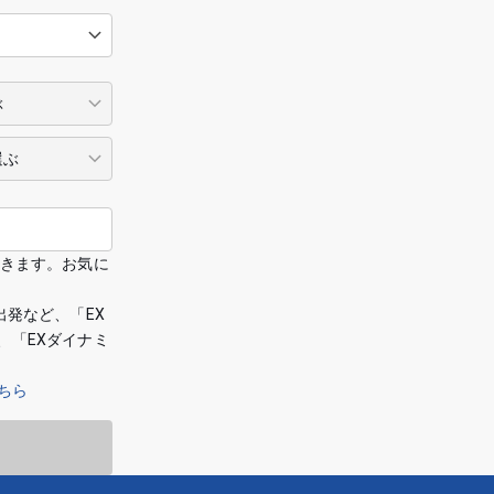
できます。お気に
出発など、「EX
、「EXダイナミ
ちら