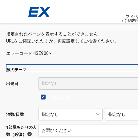
マイペ
（予約内
指定されたページを表示することができません。
URLをご確認いただくか、再度設定してご検索ください。
エラーコード<ISE900>
旅のテーマ
出発日
日付未設定
泊数/日数
1部屋あたりの人
数（必須）