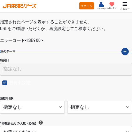
ログイン
お気に入り
マイページ
メニュー
指定されたページを表示することができません。
URLをご確認いただくか、再度設定してご検索ください。
エラーコード<ISE900>
旅のテーマ
出発日
日付未設定
泊数/日数
1部屋あたりの人数（必須）