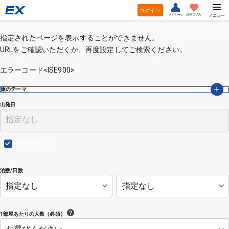
ログイン
お気に入り
マイページ
メニュー
指定されたページを表示することができません。
URLをご確認いただくか、再度設定してご検索ください。
エラーコード<ISE900>
旅のテーマ
出発日
日付未設定
泊数/日数
1部屋あたりの人数（必須）