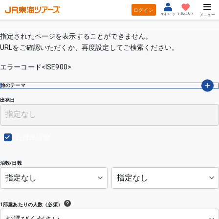
ログイン
お気に入り
マイページ
メニュー
指定されたページを表示することができません。
URLをご確認いただくか、再度設定してご検索ください。
エラーコード<ISE900>
旅のテーマ
出発日
日付未設定
泊数/日数
1部屋あたりの人数（必須）