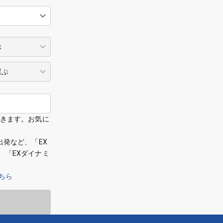
できます。お気に
出発など、「EX
、「EXダイナミ
ちら