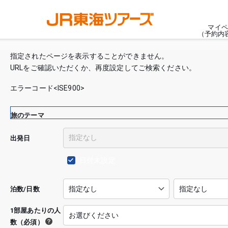
マイペ
（予約内
指定されたページを表示することができません。
URLをご確認いただくか、再度設定してご検索ください。
エラーコード<ISE900>
旅のテーマ
出発日
日付未設定
泊数/日数
1部屋あたりの人
数（必須）