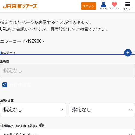
ログイン
お気に入り
マイページ
メニュー
指定されたページを表示することができません。
URLをご確認いただくか、再度設定してご検索ください。
エラーコード<ISE900>
旅のテーマ
出発日
日付未設定
泊数/日数
1部屋あたりの人数（必須）