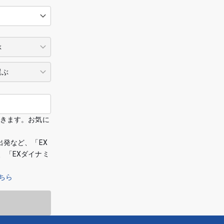
できます。お気に
出発など、「EX
、「EXダイナミ
ちら