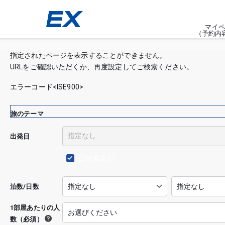
マイペ
（予約内
指定されたページを表示することができません。
URLをご確認いただくか、再度設定してご検索ください。
エラーコード<ISE900>
旅のテーマ
出発日
日付未設定
泊数/日数
1部屋あたりの人
数（必須）