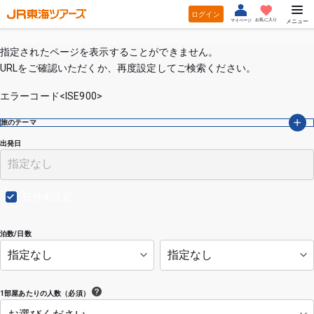
ログイン
お気に入り
マイページ
メニュー
指定されたページを表示することができません。
URLをご確認いただくか、再度設定してご検索ください。
エラーコード<ISE900>
旅のテーマ
出発日
日付未設定
泊数/日数
1部屋あたりの人数（必須）