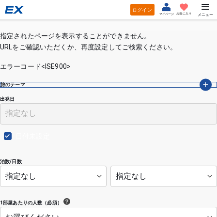
ログイン
お気に入り
マイページ
メニュー
指定されたページを表示することができません。
URLをご確認いただくか、再度設定してご検索ください。
エラーコード<ISE900>
旅のテーマ
出発日
日付未設定
泊数/日数
1部屋あたりの人数（必須）