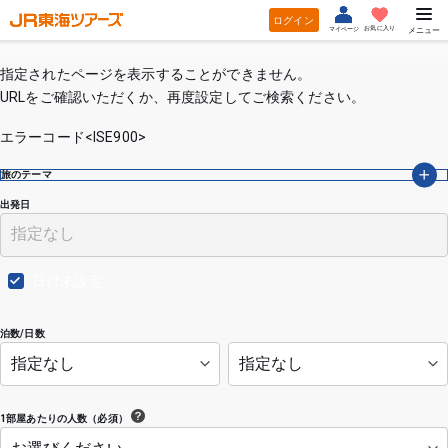
ログイン
お気に入り
マイページ
メニュー
指定されたページを表示することができません。
URLをご確認いただくか、再度設定してご検索ください。
エラーコード<ISE900>
旅のテーマ
出発日
日付未設定
泊数/日数
1部屋あたりの人数（必須）