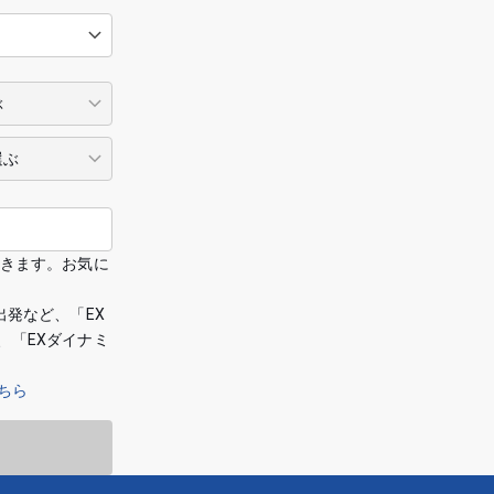
できます。お気に
出発など、「EX
、「EXダイナミ
ちら