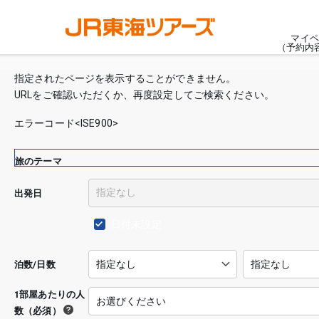
マイペ
（予約内
指定されたページを表示することができません。
URLをご確認いただくか、再度設定してご検索ください。
エラーコード<ISE900>
旅のテーマ
出発日
日付未設定
泊数/日数
1部屋あたりの人
数（必須）