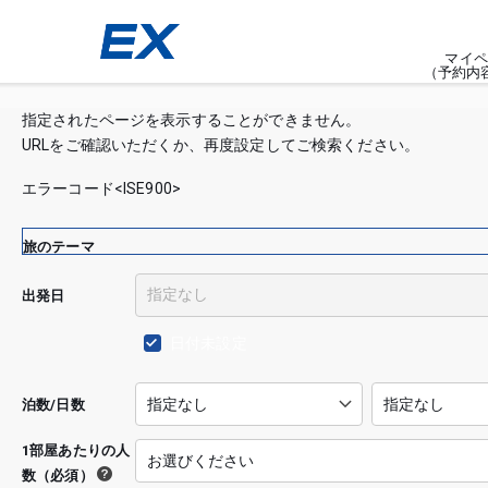
マイペ
（予約内
指定されたページを表示することができません。
URLをご確認いただくか、再度設定してご検索ください。
エラーコード<ISE900>
旅のテーマ
出発日
日付未設定
泊数/日数
1部屋あたりの人
数（必須）