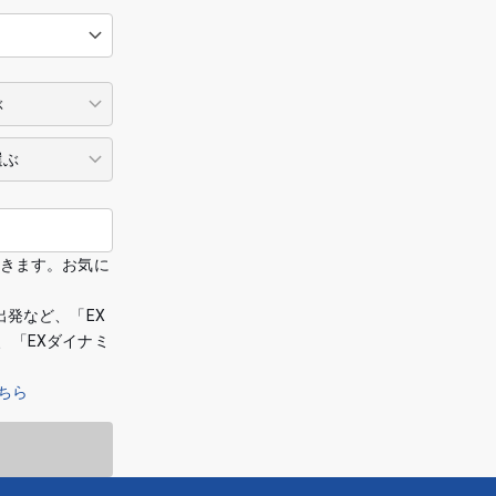
できます。お気に
出発など、「EX
、「EXダイナミ
ちら