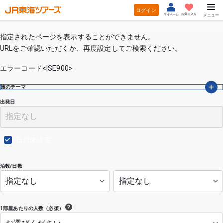
ログイン
お気に入り
マイページ
メニュー
指定されたページを表示することができません。
URLをご確認いただくか、再度設定してご検索ください。
エラーコード<ISE900>
旅のテーマ
出発日
日付未設定
泊数/日数
1部屋あたりの人数（必須）