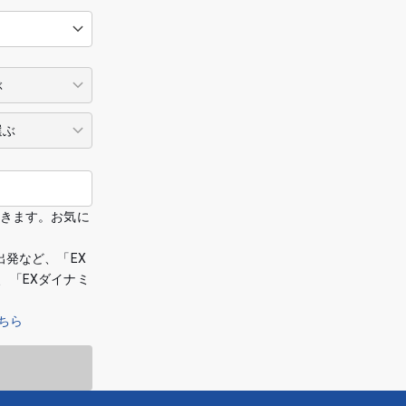
できます。お気に
出発など、「EX
、「EXダイナミ
ちら