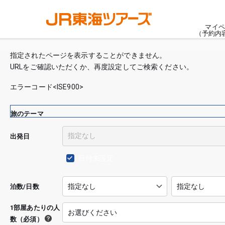
マイペ
（予約内
指定されたページを表示することができません。
URLをご確認いただくか、再度設定してご検索ください。
エラーコード<ISE900>
旅のテーマ
出発日
日付未設定
泊数/日数
1部屋あたりの人
数（必須）