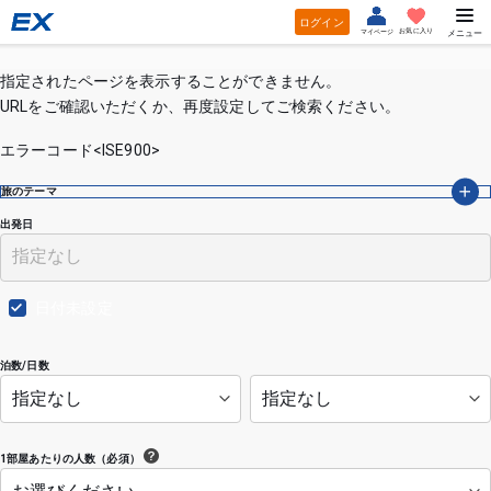
ログイン
お気に入り
マイページ
メニュー
指定されたページを表示することができません。
URLをご確認いただくか、再度設定してご検索ください。
エラーコード<ISE900>
旅のテーマ
出発日
日付未設定
泊数/日数
1部屋あたりの人数（必須）