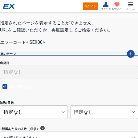
ログイン
お気に入り
マイページ
メニュー
指定されたページを表示することができません。
URLをご確認いただくか、再度設定してご検索ください。
エラーコード<ISE900>
旅のテーマ
出発日
日付未設定
泊数/日数
1部屋あたりの人数（必須）