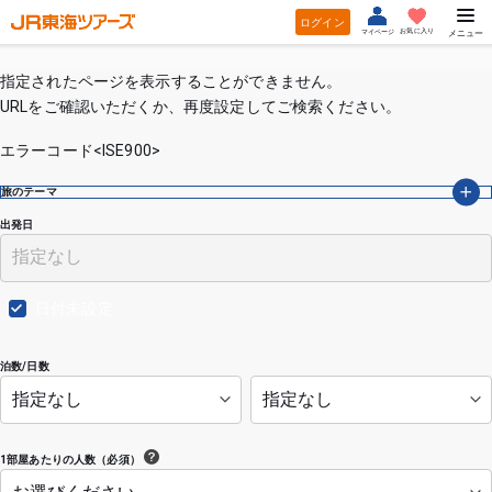
ログイン
お気に入り
マイページ
メニュー
指定されたページを表示することができません。
URLをご確認いただくか、再度設定してご検索ください。
エラーコード<ISE900>
旅のテーマ
出発日
日付未設定
泊数/日数
1部屋あたりの人数（必須）