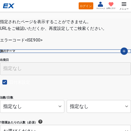
ログイン
お気に入り
マイページ
メニュー
指定されたページを表示することができません。
URLをご確認いただくか、再度設定してご検索ください。
エラーコード<ISE900>
旅のテーマ
出発日
日付未設定
泊数/日数
1部屋あたりの人数（必須）