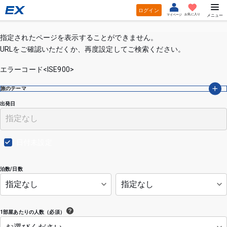
ログイン
お気に入り
マイページ
メニュー
指定されたページを表示することができません。
URLをご確認いただくか、再度設定してご検索ください。
エラーコード<ISE900>
旅のテーマ
出発日
日付未設定
泊数/日数
1部屋あたりの人数（必須）