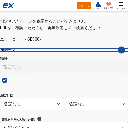
ログイン
お気に入り
マイページ
メニュー
指定されたページを表示することができません。
URLをご確認いただくか、再度設定してご検索ください。
エラーコード<ISE900>
旅のテーマ
出発日
日付未設定
泊数/日数
1部屋あたりの人数（必須）