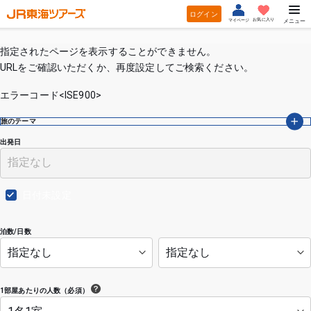
ログイン
お気に入り
マイページ
メニュー
指定されたページを表示することができません。
URLをご確認いただくか、再度設定してご検索ください。
エラーコード<ISE900>
旅のテーマ
出発日
日付未設定
泊数/日数
1部屋あたりの人数（必須）