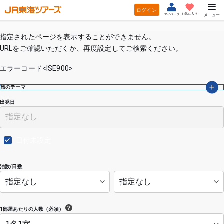
ログイン
お気に入り
マイページ
メニュー
指定されたページを表示することができません。
URLをご確認いただくか、再度設定してご検索ください。
エラーコード<ISE900>
旅のテーマ
出発日
日付未設定
泊数/日数
1部屋あたりの人数（必須）