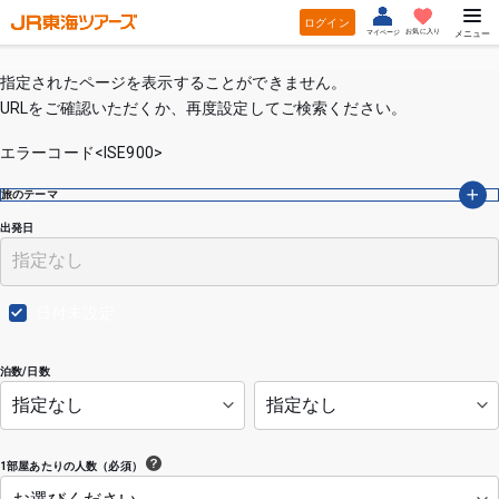
ログイン
お気に入り
マイページ
メニュー
指定されたページを表示することができません。
URLをご確認いただくか、再度設定してご検索ください。
エラーコード<ISE900>
旅のテーマ
出発日
日付未設定
泊数/日数
1部屋あたりの人数（必須）