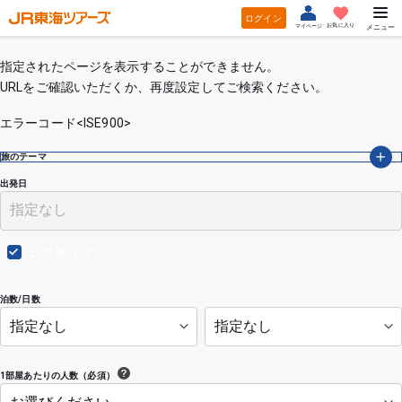
ログイン
お気に入り
マイページ
メニュー
指定されたページを表示することができません。
URLをご確認いただくか、再度設定してご検索ください。
エラーコード<ISE900>
旅のテーマ
出発日
日付未設定
泊数/日数
1部屋あたりの人数（必須）