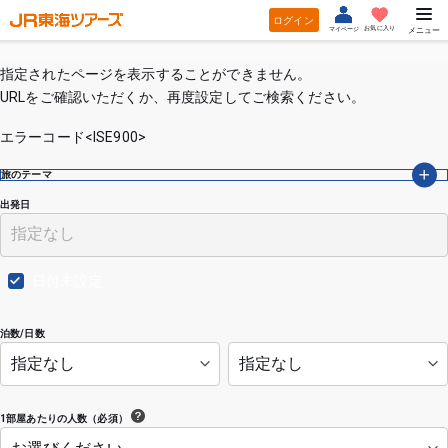
ログイン
お気に入り
マイページ
メニュー
指定されたページを表示することができません。
URLをご確認いただくか、再度設定してご検索ください。
エラーコード<ISE900>
旅のテーマ
出発日
日付未設定
泊数/日数
1部屋あたりの人数（必須）