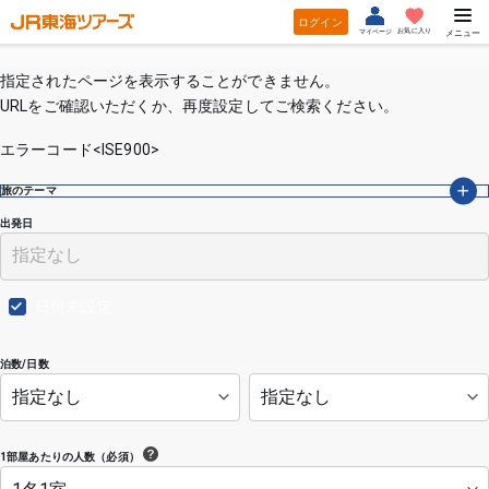
ログイン
お気に入り
マイページ
メニュー
指定されたページを表示することができません。
URLをご確認いただくか、再度設定してご検索ください。
エラーコード<ISE900>
旅のテーマ
出発日
日付未設定
泊数/日数
1部屋あたりの人数（必須）