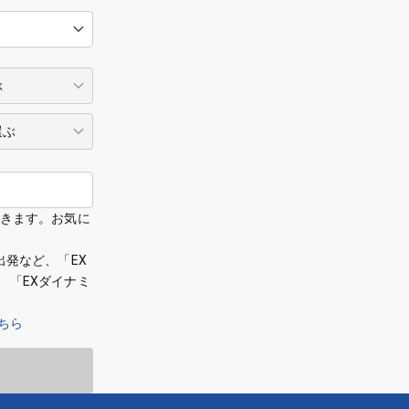
できます。お気に
出発など、「EX
、「EXダイナミ
ちら