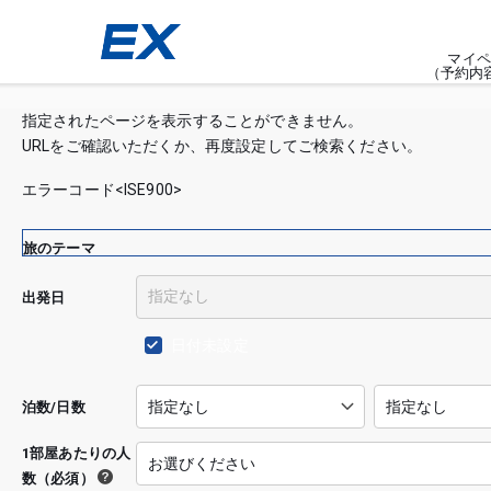
マイペ
（予約内
指定されたページを表示することができません。
URLをご確認いただくか、再度設定してご検索ください。
エラーコード<ISE900>
旅のテーマ
出発日
日付未設定
泊数/日数
1部屋あたりの人
数（必須）