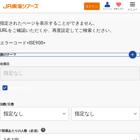
ログイン
お気に入り
マイページ
メニュー
指定されたページを表示することができません。
URLをご確認いただくか、再度設定してご検索ください。
エラーコード<ISE900>
旅のテーマ
出発日
日付未設定
泊数/日数
1部屋あたりの人数（必須）