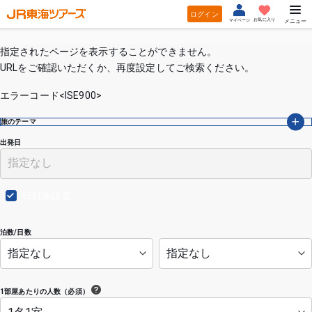
ログイン
お気に入り
マイページ
メニュー
指定されたページを表示することができません。
URLをご確認いただくか、再度設定してご検索ください。
エラーコード<ISE900>
旅のテーマ
出発日
日付未設定
泊数/日数
1部屋あたりの人数（必須）