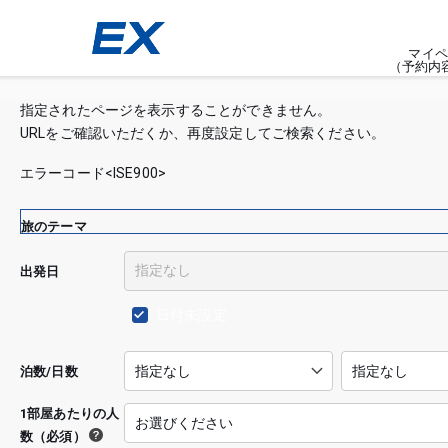
マイペ
（予約内
指定されたページを表示することができません。
URLをご確認いただくか、再度設定してご検索ください。
エラーコード<ISE900>
旅のテーマ
出発日
日付未設定
泊数/日数
1部屋あたりの人
数（必須）