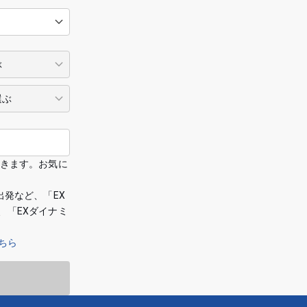
できます。お気に
出発など、「EX
、「EXダイナミ
ちら