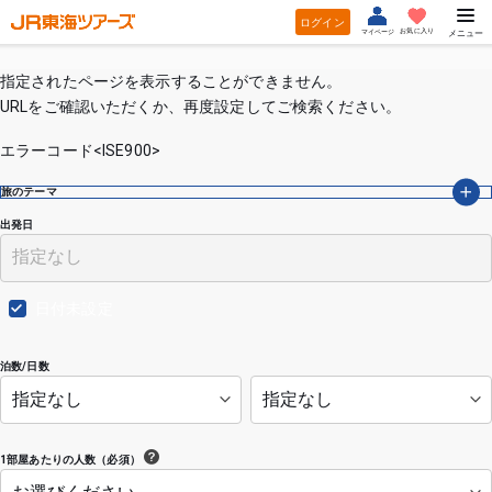
ログイン
お気に入り
マイページ
メニュー
指定されたページを表示することができません。
URLをご確認いただくか、再度設定してご検索ください。
エラーコード<ISE900>
旅のテーマ
出発日
日付未設定
泊数/日数
1部屋あたりの人数（必須）