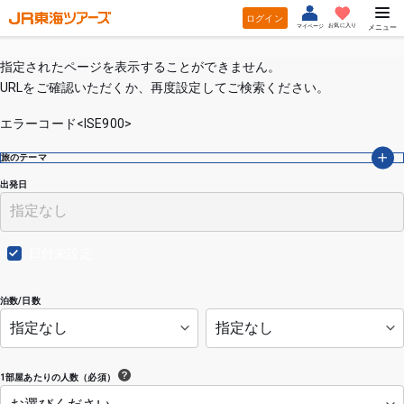
ログイン
お気に入り
マイページ
メニュー
指定されたページを表示することができません。
URLをご確認いただくか、再度設定してご検索ください。
エラーコード<ISE900>
旅のテーマ
出発日
日付未設定
泊数/日数
1部屋あたりの人数（必須）