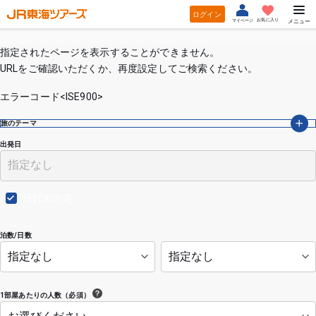
ログイン
お気に入り
マイページ
メニュー
指定されたページを表示することができません。
URLをご確認いただくか、再度設定してご検索ください。
エラーコード<ISE900>
旅のテーマ
出発日
日付未設定
泊数/日数
1部屋あたりの人数（必須）