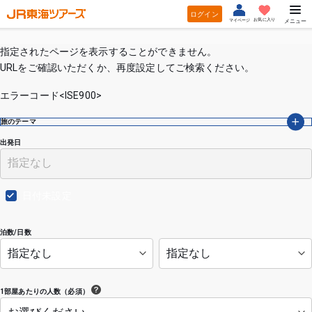
ログイン
お気に入り
マイページ
メニュー
指定されたページを表示することができません。
URLをご確認いただくか、再度設定してご検索ください。
エラーコード<ISE900>
旅のテーマ
出発日
日付未設定
泊数/日数
1部屋あたりの人数（必須）