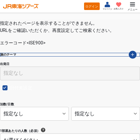
ログイン
お気に入り
マイページ
メニュー
指定されたページを表示することができません。
URLをご確認いただくか、再度設定してご検索ください。
エラーコード<ISE900>
旅のテーマ
出発日
日付未設定
泊数/日数
1部屋あたりの人数（必須）