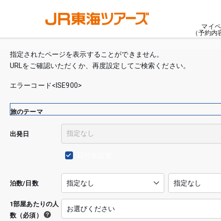
マイペ
（予約内
指定されたページを表示することができません。
URLをご確認いただくか、再度設定してご検索ください。
エラーコード<ISE900>
旅のテーマ
出発日
日付未設定
泊数/日数
1部屋あたりの人
数（必須）