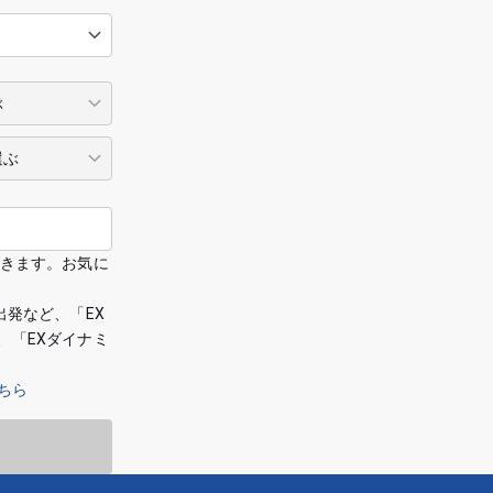
できます。お気に
出発など、「EX
、「EXダイナミ
ちら