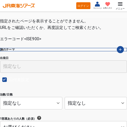
ログイン
お気に入り
マイページ
メニュー
指定されたページを表示することができません。
URLをご確認いただくか、再度設定してご検索ください。
エラーコード<ISE900>
旅のテーマ
出発日
日付未設定
泊数/日数
1部屋あたりの人数（必須）