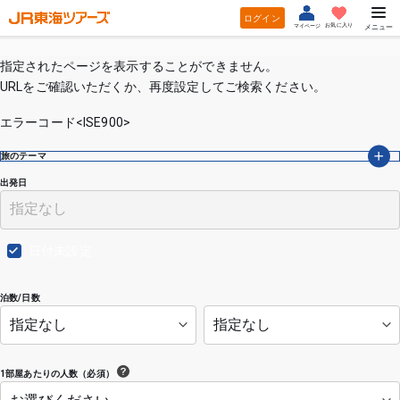
ログイン
お気に入り
マイページ
メニュー
指定されたページを表示することができません。
URLをご確認いただくか、再度設定してご検索ください。
エラーコード<ISE900>
旅のテーマ
出発日
日付未設定
泊数/日数
1部屋あたりの人数（必須）