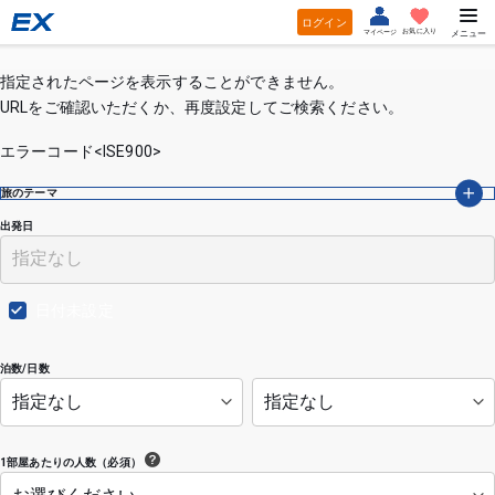
ログイン
お気に入り
マイページ
メニュー
指定されたページを表示することができません。
URLをご確認いただくか、再度設定してご検索ください。
エラーコード<ISE900>
旅のテーマ
出発日
日付未設定
泊数/日数
1部屋あたりの人数（必須）