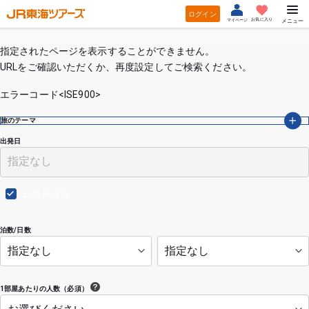
ログイン
お気に入り
マイページ
メニュー
指定されたページを表示することができません。
URLをご確認いただくか、再度設定してご検索ください。
エラーコード<ISE900>
旅のテーマ
出発日
日付未設定
泊数/日数
1部屋あたりの人数（必須）