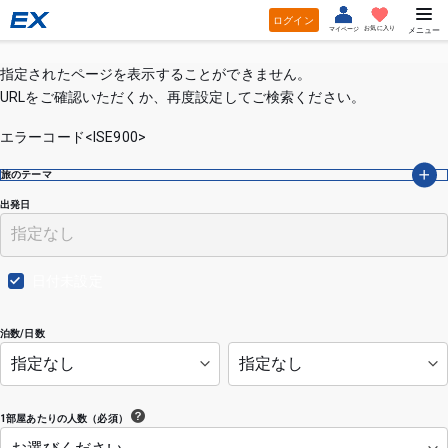
ログイン
お気に入り
マイページ
メニュー
指定されたページを表示することができません。
URLをご確認いただくか、再度設定してご検索ください。
エラーコード<ISE900>
旅のテーマ
出発日
日付未設定
泊数/日数
1部屋あたりの人数（必須）