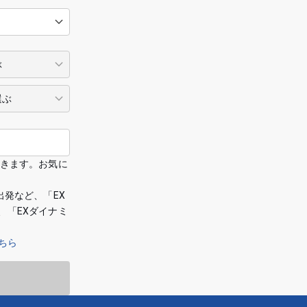
できます。お気に
出発など、「EX
、「EXダイナミ
ちら