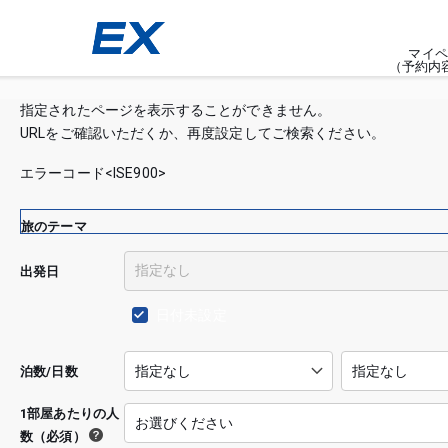
マイペ
（予約内
指定されたページを表示することができません。
URLをご確認いただくか、再度設定してご検索ください。
エラーコード<ISE900>
旅のテーマ
出発日
日付未設定
泊数/日数
1部屋あたりの人
数（必須）