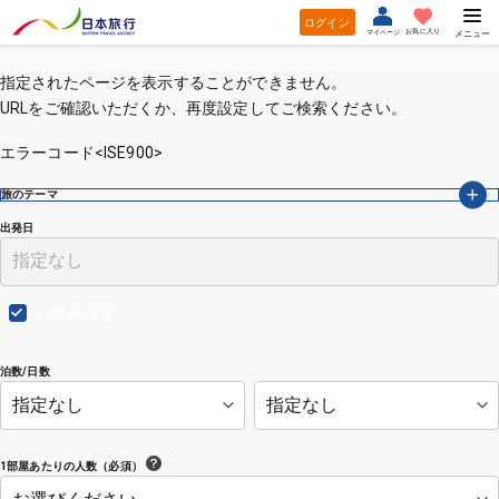
ログイン
お気に入り
マイページ
メニュー
指定されたページを表示することができません。
URLをご確認いただくか、再度設定してご検索ください。
エラーコード<ISE900>
旅のテーマ
出発日
日付未設定
泊数/日数
1部屋あたりの人数（必須）