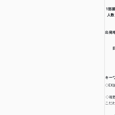
1部
人数
出発
キー
◇E
◇複
こだ