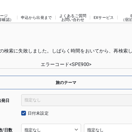
ージ
よくあるご質問
申込から出発まで
EXサービス
容確認）
お問い合わせ
（宿
の検索に失敗しました。しばらく時間をおいてから、再検索
エラーコード<SPE900>
旅のテーマ
出発日
日付未設定
数/日数