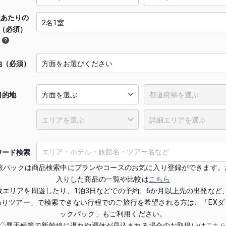
屋あたりの
（必須）
地（必須）
目的地
ワード検索
X旅パックは商品検索中にプランやコースのお気に入り登録ができます。
入りした商品の一覧や比較は
こちら
数エリアを周遊したり、1泊3日などでの予約、6か月以上先の出発など、
わりツアー」で検索できない行程でのご旅行を希望される方は、「EXダ
ックパック」もご利用ください。
◇悪天候等で新幹線に遅れや運休が見込まれる場合のお取扱いは
こち