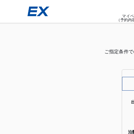
マイペ
（予約内
ご指定条件で
泊