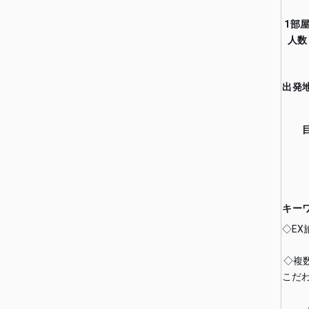
1部
人数
出発
キー
◇E
◇複
こだ