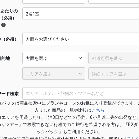
屋あたりの
（必須）
地（必須）
目的地
ワード検索
X旅パックは商品検索中にプランやコースのお気に入り登録ができます。
入りした商品の一覧や比較は
こちら
数エリアを周遊したり、1泊3日などでの予約、6か月以上先の出発など、
わりツアー」で検索できない行程でのご旅行を希望される方は、「EXダ
ックパック」もご利用ください。
◇悪天候等で新幹線に遅れや運休が見込まれる場合のお取扱いは
こち