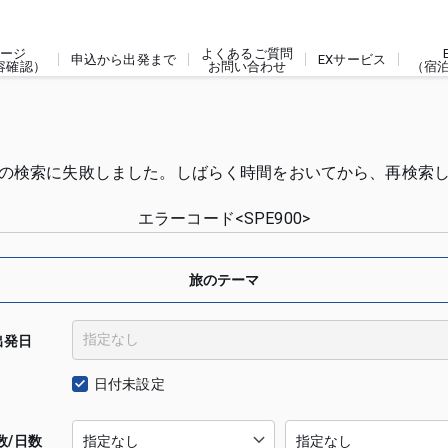
ージ
よくあるご質問
申込から出発まで
EXサービス
容確認）
お問い合わせ
（宿
の検索に失敗しました。しばらく時間をおいてから、再検索
エラーコード<SPE900>
旅のテーマ
出発日
日付未設定
数/日数