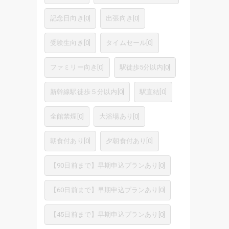
記念日向き
[
0
]
出張向き
[
0
]
受験生向き
[
0
]
タイムセール
[
0
]
ファミリー向き
[
0
]
駅徒歩5分以内
[
0
]
新幹線駅徒歩５分以内
[
0
]
駅直結
[
0
]
全館禁煙
[
0
]
大浴場あり
[
0
]
朝食付あり
[
0
]
夕朝食付あり
[
0
]
【90日前まで】早期申込プランあり
[
0
]
【60日前まで】早期申込プランあり
[
0
]
【45日前まで】早期申込プランあり
[
0
]