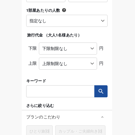
1部屋あたりの人数
旅行代金
（
大人1名様あたり
）
下限
円
上限
円
キーワード
さらに絞り込む
プランのこだわり
ひとり旅
[
0
]
カップル・ご夫婦向き
[
0
]