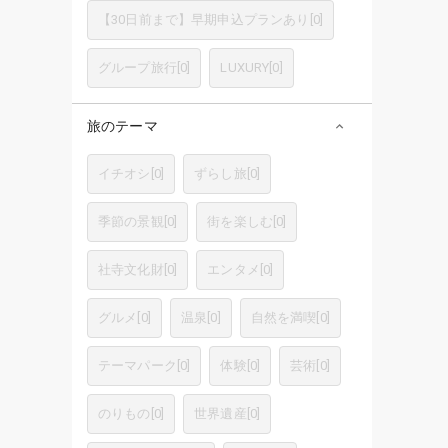
【30日前まで】早期申込プランあり
[
0
]
グループ旅行
[
0
]
LUXURY
[
0
]
旅のテーマ
イチオシ
[
0
]
ずらし旅
[
0
]
季節の景観
[
0
]
街を楽しむ
[
0
]
社寺文化財
[
0
]
エンタメ
[
0
]
グルメ
[
0
]
温泉
[
0
]
自然を満喫
[
0
]
テーマパーク
[
0
]
体験
[
0
]
芸術
[
0
]
のりもの
[
0
]
世界遺産
[
0
]