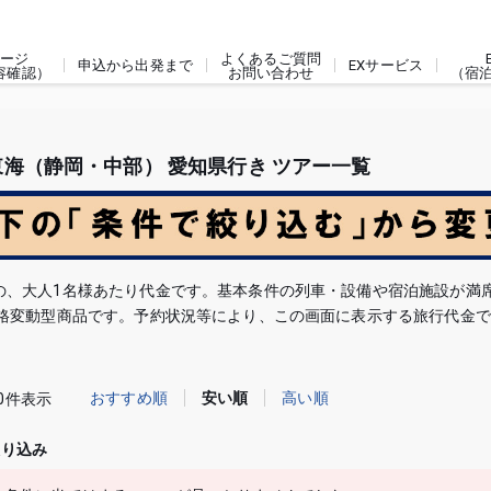
ージ
よくあるご質問
申込から出発まで
EXサービス
容確認）
お問い合わせ
（宿
東海（静岡・中部） 愛知県行き ツアー一覧
の、大人1名様あたり代金です。基本条件の列車・設備や宿泊施設が満
価格変動型商品です。予約状況等により、この画面に表示する旅行代金
おすすめ順
安い順
高い順
0件表示
絞り込み