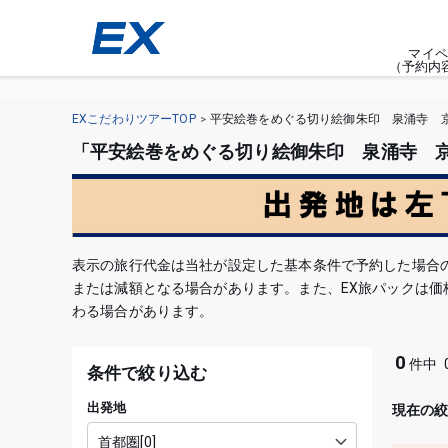
マイペ
（予約内
EXこだわりツアーTOP
平安絵巻をめぐる切り絵御朱印 泉涌寺 
「平安絵巻をめぐる切り絵御朱印 泉涌寺 京都
表示の旅行代金は当社が設定した基本条件で予約した場合
または減額となる場合があります。また、EX旅パックは
わる場合があります。
0
件中
条件で絞り込む
出発地
現在の