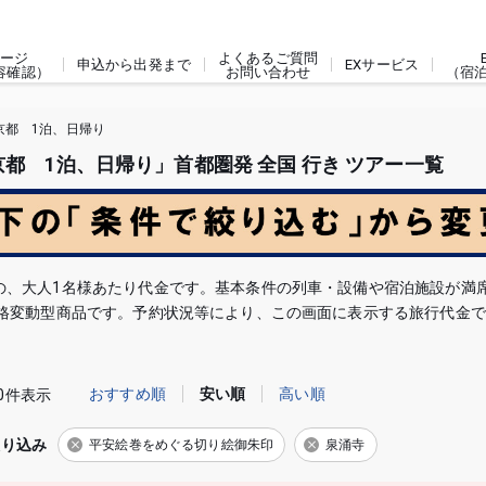
ージ
よくあるご質問
申込から出発まで
EXサービス
容確認）
お問い合わせ
（宿
京都 1泊、日帰り
 1泊、日帰り」首都圏発 全国 行き ツアー一覧
の、大人1名様あたり代金です。基本条件の列車・設備や宿泊施設が満
価格変動型商品です。予約状況等により、この画面に表示する旅行代金
おすすめ順
安い順
高い順
0件表示
絞り込み
平安絵巻をめぐる切り絵御朱印
泉涌寺