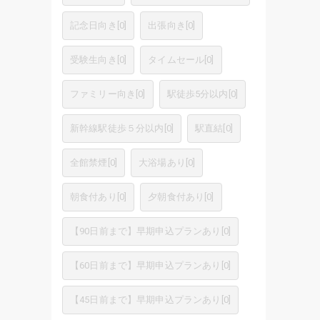
記念日向き
[
0
]
出張向き
[
0
]
受験生向き
[
0
]
タイムセール
[
0
]
ファミリー向き
[
0
]
駅徒歩5分以内
[
0
]
新幹線駅徒歩５分以内
[
0
]
駅直結
[
0
]
全館禁煙
[
0
]
大浴場あり
[
0
]
朝食付あり
[
0
]
夕朝食付あり
[
0
]
【90日前まで】早期申込プランあり
[
0
]
【60日前まで】早期申込プランあり
[
0
]
【45日前まで】早期申込プランあり
[
0
]