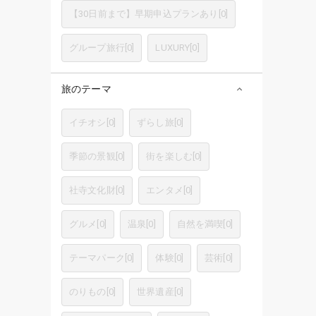
【30日前まで】早期申込プランあり
[
0
]
グループ旅行
[
0
]
LUXURY
[
0
]
旅のテーマ
イチオシ
[
0
]
ずらし旅
[
0
]
季節の景観
[
0
]
街を楽しむ
[
0
]
社寺文化財
[
0
]
エンタメ
[
0
]
グルメ
[
0
]
温泉
[
0
]
自然を満喫
[
0
]
テーマパーク
[
0
]
体験
[
0
]
芸術
[
0
]
のりもの
[
0
]
世界遺産
[
0
]