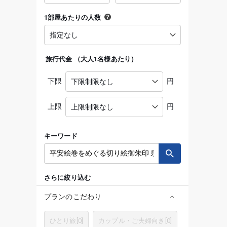
1部屋あたりの人数
旅行代金
（
大人1名様あたり
）
下限
円
上限
円
キーワード
さらに絞り込む
プランのこだわり
ひとり旅
[
0
]
カップル・ご夫婦向き
[
0
]